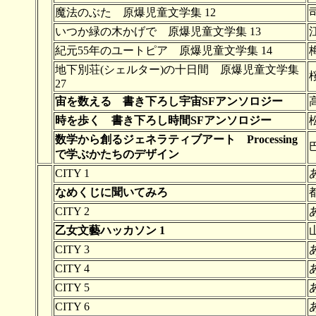
魔法のぶた 原爆児童文学集 12
いつか緑の木かげで 原爆児童文学集 13
紀元55年のユートピア 原爆児童文学集 14
地下別荘(シェルター)の十日間 原爆児童文学集
27
宙を数える 書き下ろし宇宙SFアンソロジー
時を歩く 書き下ろし時間SFアンソロジー
数学から創るジェネラティブアート Processing
で学ぶかたちのデザイン
CITY 1
なめくじに聞いてみろ
CITY 2
乙女文藝ハッカソン 1
CITY 3
CITY 4
CITY 5
CITY 6