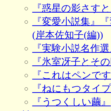
『惑星の影さすと
『変愛小説集』『
(岸本佐知子(編))
『実験小説名作選』
『氷室冴子とその
『これはペンです
『ねにもつタイプ
『うつくしい繭』