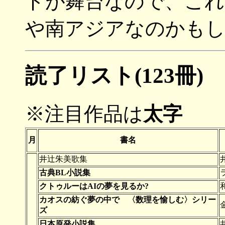
ドが舞台なので、これ
や南アジアなのかも
読了リスト(123冊)
※注目作品は
太字
月
書名
井辻朱美歌集
古典BL小説集
クトゥルーはAIの夢を見るか?
カオスの紡ぐ夢の中で 〈数理を愉しむ〉シリー
ズ
日本原発小説集