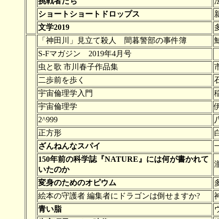
挑戦者たち
ショートショートドロップス
文学2019
「神田川」見立て殺人 間暮警部の事件簿
S-Fマガジン 2019年4月号
虫と歌 市川春子作品集
二歩前を歩く
宇宙倫理学入門
宇宙倫理学
2^999
正方形
ざんねんなスパイ
150年前の科学誌『NATURE』には何が書かれて
いたのか
変身のためのオピウム
絵本の守護者 編集者にドラゴンは倒せますか?
青い脂