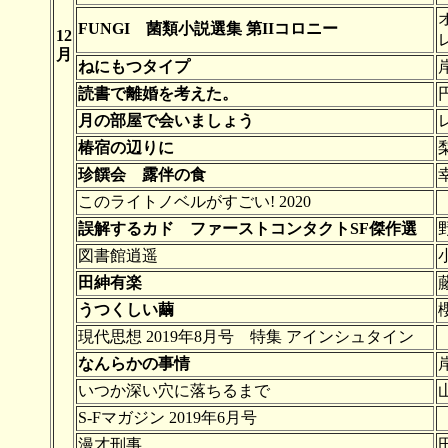
FUNGI 菌類小説選集 第IIコロニー
12
月
ねにもつタイプ
読書で離婚を考えた。
月の部屋で会いましょう
椿宿の辺りに
珍饌会 露伴の食
このライトノベルがすごい! 2020
誤解するカド ファーストコンタクトSF傑作選
図書館逍遥
田紳有楽
うつくしい繭
現代思想 2019年8月号 特集 アインシュタイン
なんらかの事情
いつか深い穴に落ちるまで
S-Fマガジン 2019年6月号
漫才刑事