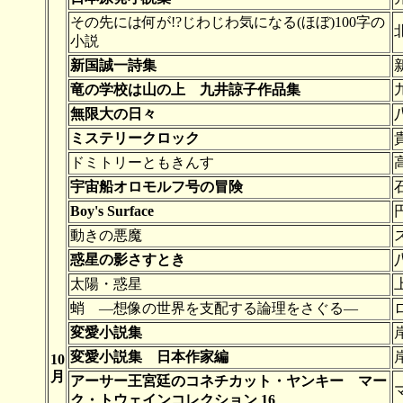
その先には何が!?じわじわ気になる(ほぼ)100字の
小説
新国誠一詩集
竜の学校は山の上 九井諒子作品集
無限大の日々
ミステリークロック
ドミトリーともきんす
宇宙船オロモルフ号の冒険
Boy's Surface
動きの悪魔
惑星の影さすとき
太陽・惑星
蛸 ―想像の世界を支配する論理をさぐる―
変愛小説集
変愛小説集 日本作家編
10
月
アーサー王宮廷のコネチカット・ヤンキー マー
ク・トウェインコレクション 16