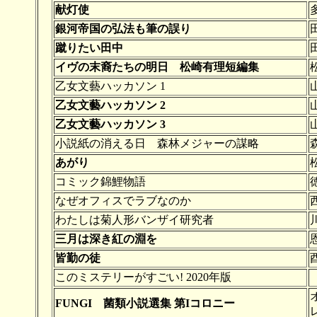
献灯使
銀河帝国の弘法も筆の誤り
蹴りたい田中
イヴの末裔たちの明日 松崎有理短編集
乙女文藝ハッカソン 1
乙女文藝ハッカソン 2
乙女文藝ハッカソン 3
小説紙の消える日 森林メジャーの謀略
あがり
コミック錦鯉物語
なぜオフィスでラブなのか
わたしは菊人形バンザイ研究者
三月は深き紅の淵を
皆勤の徒
このミステリーがすごい! 2020年版
FUNGI 菌類小説選集 第Iコロニー