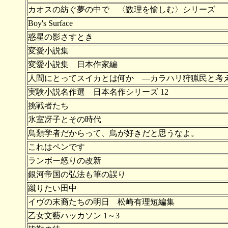
カオスの紡ぐ夢の中で 〈数理を愉しむ〉シリーズ
Boy's Surface
惑星の影さすとき
変愛小説集
変愛小説集 日本作家編
人間にとってスイカとは何か ―カラハリ狩猟民と考
実験小説名作選 日本名作シリーズ 12
挑戦者たち
氷室冴子とその時代
鳥類学者だからって、鳥が好きだと思うなよ。
これはペンです
ランボー怒りの改新
銀河帝国の弘法も筆の誤り
蹴りたい田中
イヴの末裔たちの明日 松崎有理短編集
乙女文藝ハッカソン 1～3