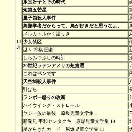
氷室冴子とその時代
短篇五芒星
量子館殺人事件
鳥類学者だからって、鳥が好きだと思うなよ。
メルカトルかく語りき
11
少女禁区
月
謎々 将棋 囲碁
しらみつぶしの時計
20世紀ラテンアメリカ短篇選
これはペンです
天空城殺人事件
野ばら
ランボー怒りの改新
ハイウイング・ストロール
ヤン一族の最後 原爆児童文学集 1
新発見 平和センタクキ 原爆児童文学集 10
星からきたカード 原爆児童文学集 11