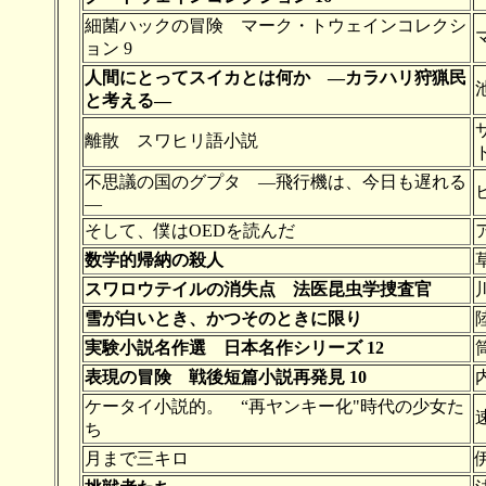
細菌ハックの冒険 マーク・トウェインコレクシ
ョン 9
人間にとってスイカとは何か ―カラハリ狩猟民
と考える―
離散 スワヒリ語小説
不思議の国のグプタ ―飛行機は、今日も遅れる
―
そして、僕はOEDを読んだ
数学的帰納の殺人
スワロウテイルの消失点 法医昆虫学捜査官
雪が白いとき、かつそのときに限り
実験小説名作選 日本名作シリーズ 12
表現の冒険 戦後短篇小説再発見 10
ケータイ小説的。 “再ヤンキー化"時代の少女た
ち
月まで三キロ